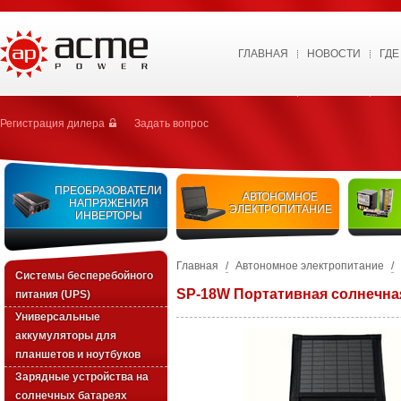
ГЛАВНАЯ
НОВОСТИ
ГДЕ
Регистрация дилера
Задать вопрос
ПРЕОБРАЗОВАТЕЛИ
АВТОНОМНОЕ
НАПРЯЖЕНИЯ
ЭЛЕКТРОПИТАНИЕ
ИНВЕРТОРЫ
Главная
/
Автономное электропитание
/
Системы бесперебойного
SP-18W Портативная солнечна
питания (UPS)
Универсальные
аккумуляторы для
планшетов и ноутбуков
Зарядные устройства на
солнечных батареях