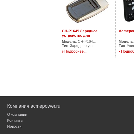
CH-P1645 Зарядное
Acmepow
устройство для
аккумуляторов фото/
Модель
: CH-P164...
Модель
видеокамер
Тип
: Зарядное уст...
Тип
: Уни
Подробнее...
Подроб
Компания acmepower.ru
О компании
Контакты
Новости